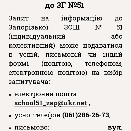
до З
Г
№51
Запит на інформацію до
Запорізької ЗОШ №51
(індивідуальний або
колективний) може подаватися
в усній, письмовій чи іншій
формі (поштою, телефоном,
електронною поштою) на вибір
запитувача:
е
лектронна пошта:
school51_zap@ukr.net
;
усно: телефон
(061)286-26-73
;
письмово:
вул.