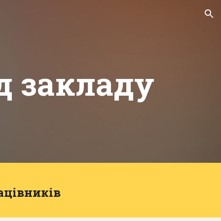
ion
д закладу
ацівників