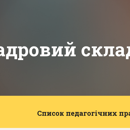
ip to main content
Skip to navigat
адровий скла
Список педагогічних пр