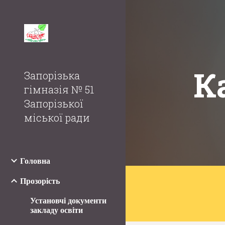
Sk
К
Запорізька
гімназія № 51
Запорізької
міської ради
Головна
Прозорість
Установчі документи
закладу освіти