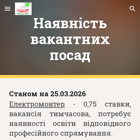
Skip to main content
Skip to navigation
Наявність
вакантних
посад
Станом на
25.03.2026
Електромонтер
-
0,75
ставк
и
,
вакансія тимчасова, потребує
наявності освіти відповідного
професійного спрямування.