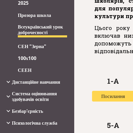
школярів, с
2025
для популяр
культури про
Прозора школа
Всеукраїнський урок
Цього року
доброчесності
включав низ
допоможуть
СЕН "Зерна"
відповідальн
100х100
СЕЕН
1-А
Дистанційне навчання
Система оцінювання
Посилання
здобувачів освіти
Безбар'єрність
Психологічна служба
5
-А