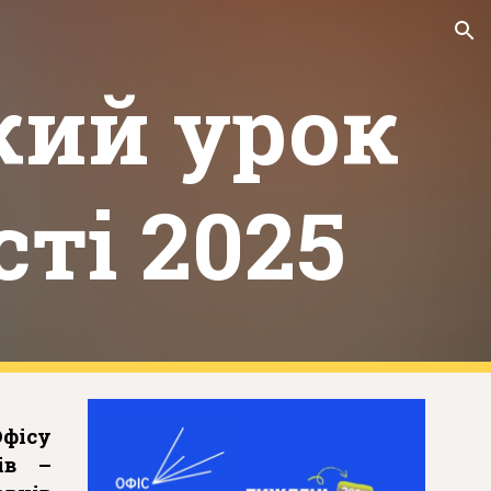
ion
кий урок
ті 2025
фісу
ів –