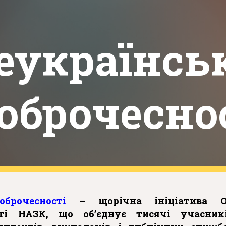
ip to main content
Skip to navigat
еукраїнсь
оброчеснос
брочесності
– щорічна ініціатива О
сті НАЗК, що об’єднує тисячі учасник