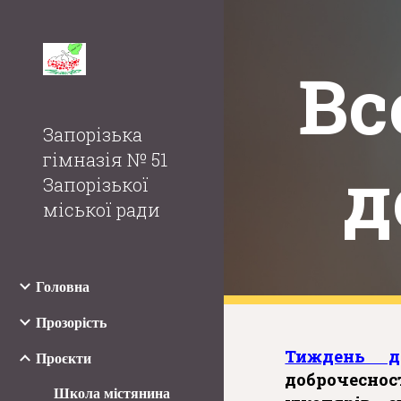
Sk
Вс
Запорізька
гімназія № 51
д
Запорізької
міської ради
Головна
Прозорість
Тиждень до
Проєкти
доброчесно
Школа містянина