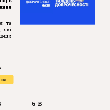
овців
вання
я та
, які
ципи
А
ння
Б
6-
В