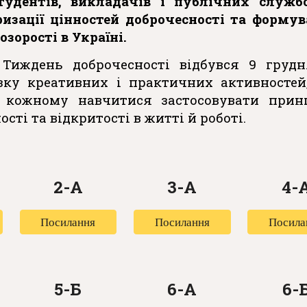
тудентів, викладачів і публічних служб
изації цінностей доброчесності та форму
зорості в Україні.
 Тиждень доброчесності відбувся 9 грудн
ку креативних і практичних активностей
 кожному навчитися застосовувати прин
ості та відкритості в житті й роботі.
2
-А
3
-А
4
-
Посилання
Посилання
Посила
5-Б
6
-А
6-