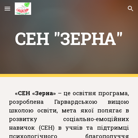
Skip to main content
Skip to navigation
СЕН "ЗЕРНА"
«СЕН «Зерна»
– це освітня програма,
розроблена Гарвардською вищою
школою освіти, мета якої полягає в
розвитку соціально-емоційних
навичок (СЕН) в учнів та підтримці
психологічного благополуччя