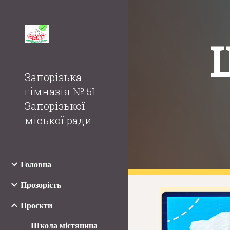
Sk
Запорізька
гімназія № 51
Запорізької
міської ради
Головна
Прозорість
Проєкти
Школа містянина