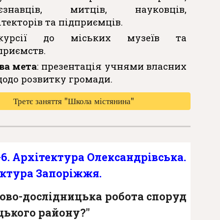
аєзнавців, митців, науковців,
ітекторів та підприємців.
скурсії до міських музеїв та
приємств.
ва мета
: презентація учнями власних
щодо розвитку громади.
Третє заняття "Школа містянина"
-6
.
Архітектура Олександрівська.
ктура Запоріжжя.
во-дослідницька робота споруд
цького району?"