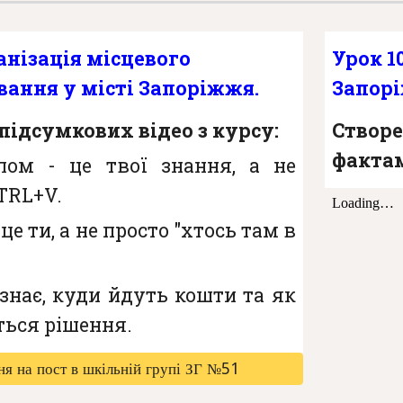
анізація місцевого
Урок 1
ання у місті Запоріжжя.
Запор
підсумкових відео з курсу:
Ство
факта
лом - це твої знання, а не
TRL+V.
це ти, а не просто "хтось там в
знає, куди йдуть кошти та як
ься рішення.
я на пост в шкільній групі ЗГ №51