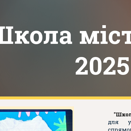
ip to main content
Skip to navigat
Школа міс
2025
"Шко
для у
спрямо