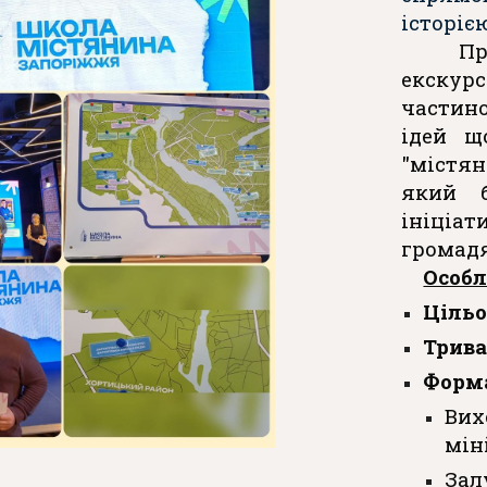
історі
Пр
екскур
частин
ідей щ
"містя
який б
ініці
громадя
Особл
Цільо
Трива
Форм
Вих
мін
За