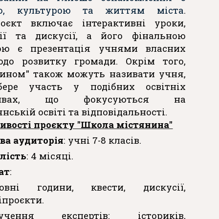
єю, культурою та життям міста
.
оєкт включає інтерактивні уроки,
сії та дискусії, а його фінальною
ою є презентація учнями власних
одо розвитку громади. Окрім того,
нином" також можуть називати учня,
ере участь у подібних освітніх
ативах, що фокусуються на
нській освіті та відповідальності.
ивості проєкту "Школа містянина"
ва аудиторія
: учні 7-8 класів.
лість
: 4 місяці.
ат
:
овні години, квести, дискусії,
іпроєкти.
лучення експертів: істориків,