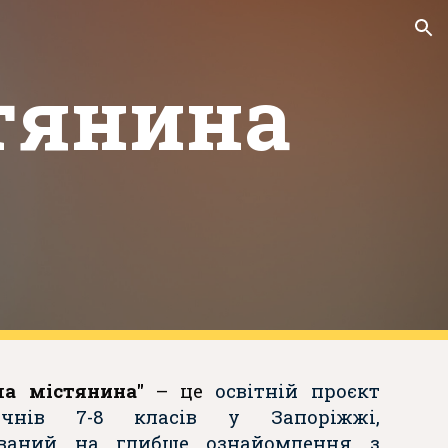
ion
тянина
ла містянина"
– це
освітній проєкт
чнів 7-8 класів у Запоріжжі,
ваний на глибше ознайомлення з