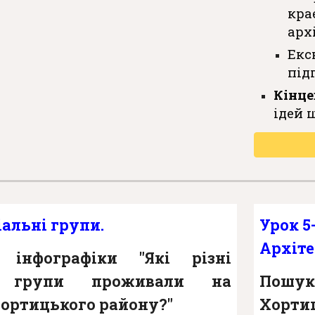
кр
арх
Ек
під
Кінце
ідей 
ціальні групи.
Урок
5
Архіте
 інфографіки "Які різні
ні групи проживали на
Пошуко
Хортицького району?"
Хорти