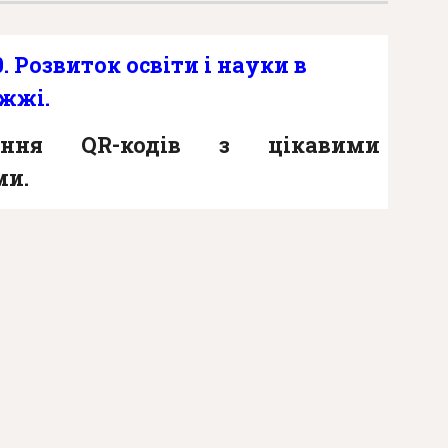
0. Розвиток освіти і науки в
іжжі.
рення QR-кодів з цікавими
ми.