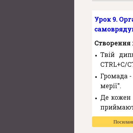
Урок
9
.
Орг
самоврядув
Створення 
Твій дип
CTRL+C/C
Громада - 
мерії".
Де кожен 
приймают
Посиланн