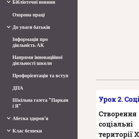
Бібліотечні новини
Охорона праці
До уваги батьків
Інформація про
діяльність АК
Напрями інноваційної
діяльності школи
Профорієнтація та вступ
ДПА
Урок 2. Со
Шкільна газета "Паркан
і Я"
Створення
Абетка здоров'я
соціаль
Клас безпеки
території 