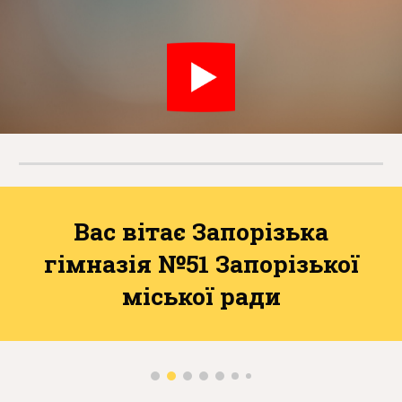
Вас вітає Запорізька
гімназія №51 Запорізької
міської ради