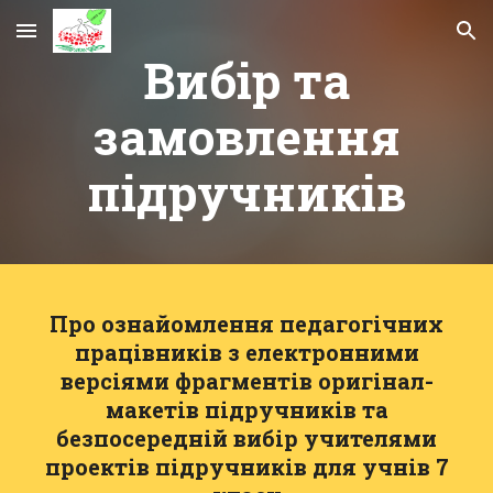
Skip to main content
Skip to navigation
Вибір та
замовлення
підручників
Про ознайомлення педагогічних
працівників з електронними
версіями фрагментів оригінал-
макетів підручників та
безпосередній вибір учителями
проектів підручників для учнів 7