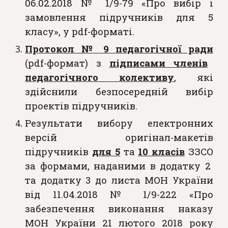
06.02.2018 № 1/9-79 «Про вибір і
замовлення підручників для 5
класу», у pdf-форматі.
Протокол № 9 педагогічної ради
(pdf-формат) з
підписами членів
педагогічного колективу
, які
здійснили безпосередній вибір
проектів підручників.
Результати вибору електронних
версій оригінал-макетів
підручників
для 5
та
10 класів
ЗЗСО
за формами, наданими в додатку 2
та додатку 3 до листа МОН України
від 11.04.2018 № 1/9-222 «Про
забезпечення виконання наказу
МОН України 21 лютого 2018 року