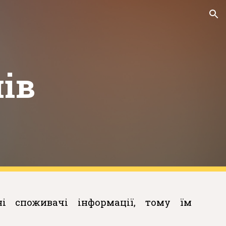
ion
ів
і споживачі інформації, тому їм