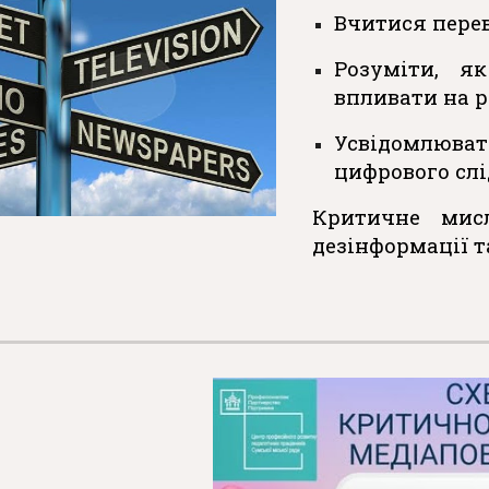
Вчитися перев
Розуміти, я
впливати на р
Усвідомлюв
цифрового слі
Критичне мис
дезінформації т