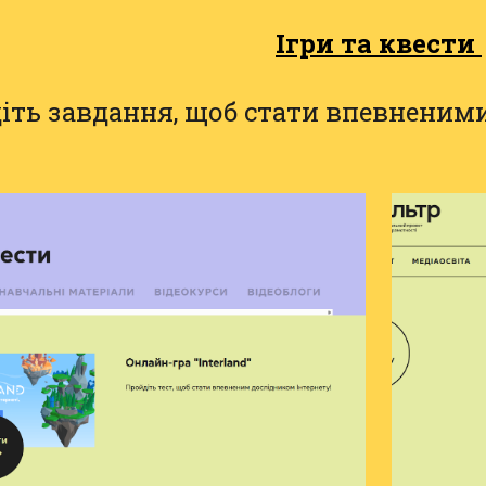
І
гри та квести
іть завдання, щоб стати впевненими