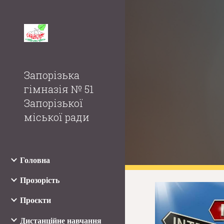
Sk
Запорізька
гімназія № 51
Запорізької
міської ради
Головна
Прозорість
Проєкти
Дистанційне навчання