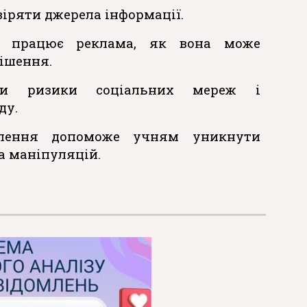
іряти джерела інформації.
к працює реклама, як вона може
ішення.
ати ризики соціальних мереж і
ду.
лення допоможе учням уникнути
а маніпуляцій.