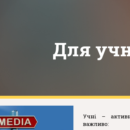
ip to main content
Skip to navigat
Для учн
Учні – активн
важливо: