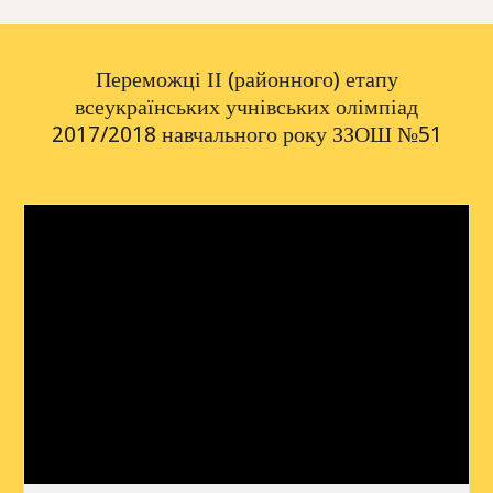
Переможці ІІ (районного) етапу
всеукраїнських учнівських олімпіад
2017/2018 навчального року ЗЗОШ №51