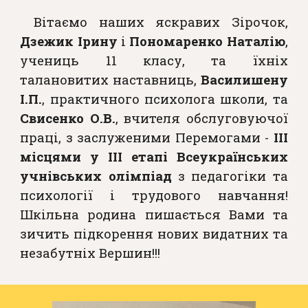
Вітаємо наших яскравих Зірочок,
Дзежик Ірину
і
Пономаренко Наталію
,
учениць 11 класу, та їхніх
талановитих наставниць,
Василишену
І.П.
, практичного психолога школи, та
Свисенко О.В.
, вчителя обслуговуючої
праці, з заслуженими Перемогами -
ІІІ
місцями у ІІІ етапі Всеукраїнських
учнівських олімпіад
з педагогіки та
психології і трудового навчання!
Шкільна родина пишається Вами та
зичить підкорення нових видатних та
незабутніх Вершин!!!