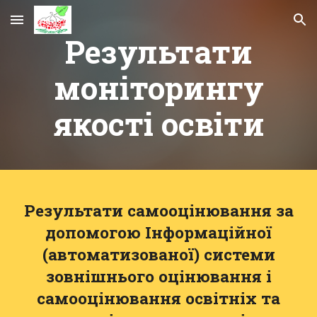
Skip to main content
Skip to navigation
Результати
моніторингу
якості освіти
Результати самооцінювання за
допомогою Інформаційної
(автоматизованої) системи
зовнішнього оцінювання і
самооцінювання освітніх та