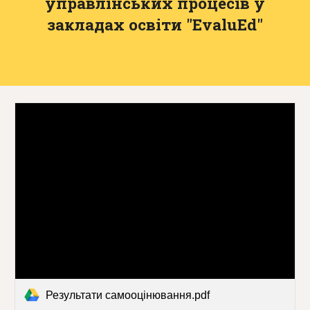
управлінських процесів у
закладах освіти "EvaluEd"
Результати самооцінювання.pdf