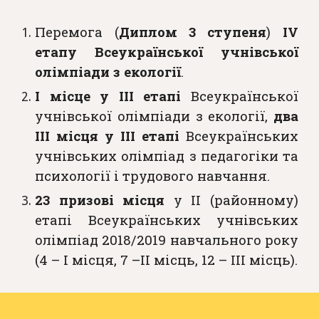
Перемога (
Диплом 3 ступеня
)
IV
етапу
Всеукраїнської учнівської
олімпіади з екології
.
І місце у ІІІ етапі
Всеукраїнської
учнівської олімпіади з екології,
два
ІІІ місця у ІІІ етапі
Всеукраїнських
учнівських олімпіад з педагогіки та
психології і трудового навчання.
23 призові місця
у ІІ (районному)
етапі Всеукраїнських учнівських
олімпіад 2018/2019 навчального року
(4 – І місця, 7 –ІІ місць, 12 – ІІІ місць).