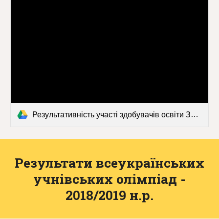
Результативність участі здобувачів освіти ЗГ №51 в учнівських конкурсах.pdf
Результати всеукраїнських
учнівських олімпіад -
2018/2019 н.р.