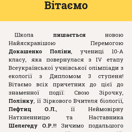
Вітаємо
Школа
пишається
новою
Найяскравішою Перемогою
Докашенко Поліни
, учениці 10-А
класу, яка повернулася з IV етапу
Всеукраїнської учнівської олімпіади з
екології з Дипломом 3 ступеня!
Вітаємо всіх причетних до цієї до
знаменної події: Свою Зірочку,
Полінку
, її Зіркового Вчителя біології,
Пефтиц О.Л.
, її Неймовірну
Натхненницю та Наставника
Шелегеду О.Р.
!!! Зичимо подальшого