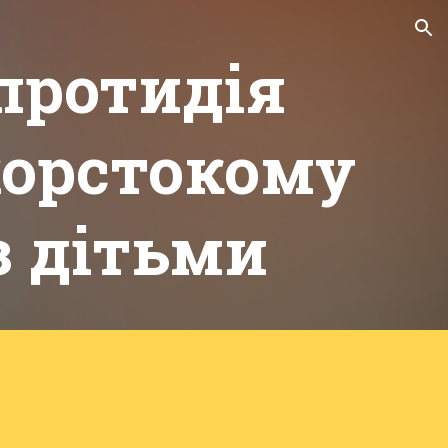
ion
 протидія
жорстокому
 дітьми