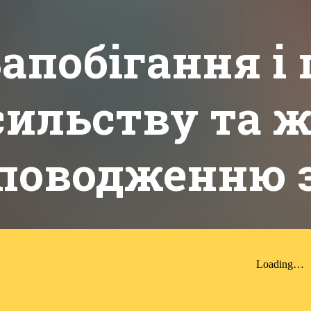
ip to main content
Skip to navigat
апобігання і
сильству та 
поводженню з