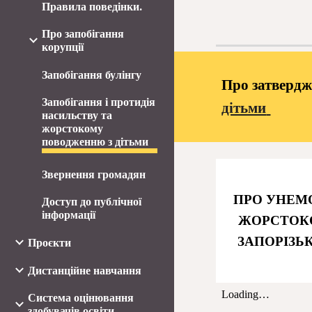
Правила поведінки.
Про запобігання
корупції
Запобігання булінгу
Про затверд
Запобігання і протидія
дітьми
насильству та
жорстокому
поводженню з дітьми
Звернення громадян
ПРО УНЕМ
Доступ до публічної
інформації
ЖОРСТОКО
ЗАПОРІЗЬК
Проєкти
Дистанційне навчання
Система оцінювання
здобувачів освіти