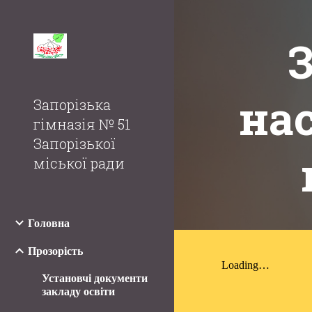
Sk
З
на
Запорізька
гімназія № 51
Запорізької
міської ради
Головна
Прозорість
Установчі документи
закладу освіти