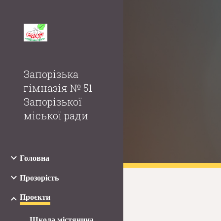
Sk
Запорізька
гімназія № 51
Запорізької
міської ради
Головна
Прозорість
Проєкти
Школа містянина