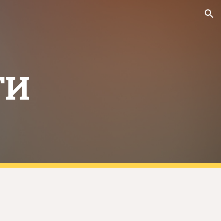
ion
ТИ